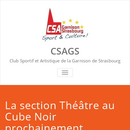
Skip
to
content
CSAGS
Club Sportif et Artistique de la Garnison de Strasbourg
AFFICHER/MASQUER
LA
NAVIGATION
La section Théâtre au
Cube Noir
prochainement