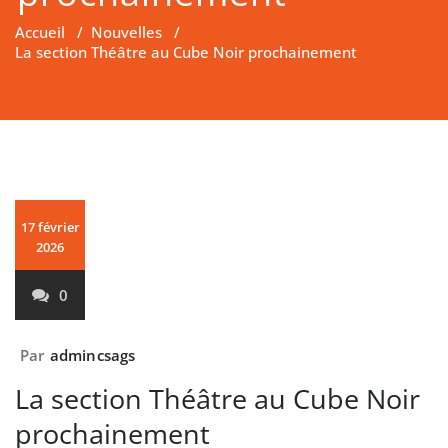
Accueil
/
Nouvelles
/
La section Théâtre au Cube Noir prochainement
17 février
2026
0
Par
admincsags
La section Théâtre au Cube Noir
prochainement