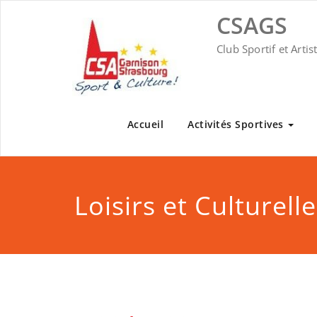
Skip
CSAGS
to
content
Club Sportif et Arti
Accueil
Activités Sportives
Loisirs et Culturell