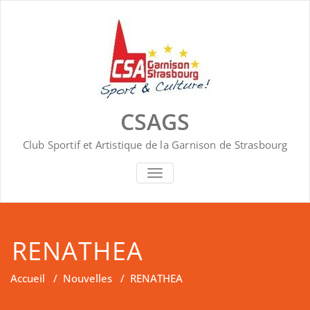
Skip
to
content
CSAGS
Club Sportif et Artistique de la Garnison de Strasbourg
AFFICHER/MASQUER
LA
NAVIGATION
RENATHEA
Accueil
/
Nouvelles
/
RENATHEA