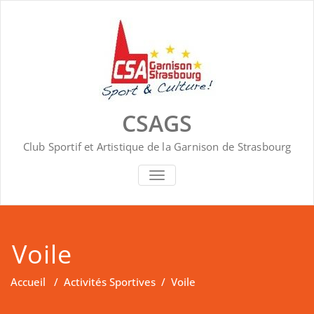
Skip
to
content
CSAGS
Club Sportif et Artistique de la Garnison de Strasbourg
AFFICHER/MASQUER
LA
NAVIGATION
Voile
Accueil
/
Activités Sportives
/
Voile