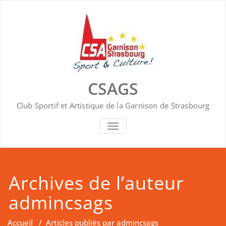
Skip
to
content
CSAGS
Club Sportif et Artistique de la Garnison de Strasbourg
AFFICHER/MASQUER
LA
NAVIGATION
Archives de l’auteur
admincsags
Accueil
/
Articles publiés par admincsags