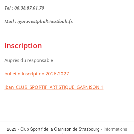
Tel : 06.38.87.01.70
Mail :
igor.westphal@outlook.fr.
Inscription
Auprès du responsable
bulletin inscription 2026-2027
Iban_CLUB_SPORTIF_ARTISTIQUE_GARNISON 1
2023 - Club Sportif de la Garnison de Strasbourg -
Informations