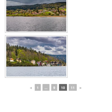
◄
1
...
9
10
11
►