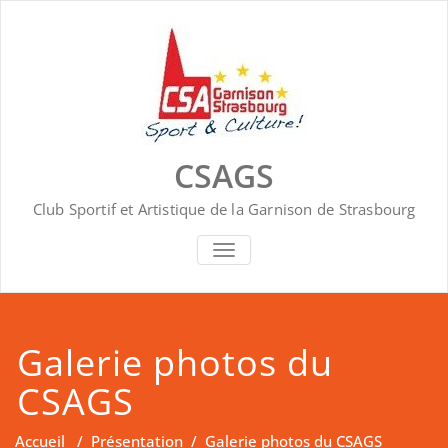
Skip
to
content
CSAGS
Club Sportif et Artistique de la Garnison de Strasbourg
AFFICHER/MASQUER LA NAVIGA
Galerie photos du
CSAGS
Accueil
/
Présentation
/
Galerie photos du CSAGS