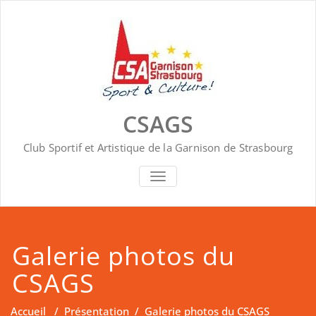
Skip
to
content
CSAGS
Club Sportif et Artistique de la Garnison de Strasbourg
AFFICHER/MASQUER LA NAVIGA
Galerie photos du
CSAGS
Accueil
/
Présentation
/
Galerie photos du CSAGS