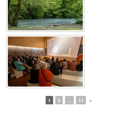
1
2
...
11
►