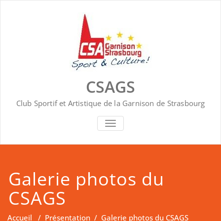
Skip
to
content
CSAGS
Club Sportif et Artistique de la Garnison de Strasbourg
AFFICHER/MASQUER LA NAVIGA
Galerie photos du
CSAGS
Accueil
/
Présentation
/
Galerie photos du CSAGS