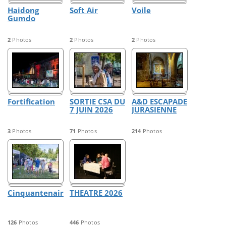
Haidong
Soft Air
Voile
Gumdo
2
Photos
2
Photos
2
Photos
Fortification
SORTIE CSA DU
A&D ESCAPADE
7 JUIN 2026
JURASIENNE
3
Photos
71
Photos
214
Photos
Cinquantenaire
THEATRE 2026
126
Photos
446
Photos