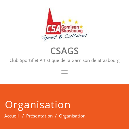
Skip
to
content
CSAGS
Club Sportif et Artistique de la Garnison de Strasbourg
AFFICHER/MASQUER
LA
NAVIGATION
Organisation
Accueil
/
Présentation
/
Organisation