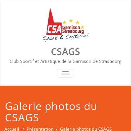
Skip
to
content
CSAGS
Club Sportif et Artistique de la Garnison de Strasbourg
AFFICHER/MASQUER LA NAVIGA
Galerie photos du
CSAGS
Accueil
/
Présentation
/
Galerie photos du CSAGS