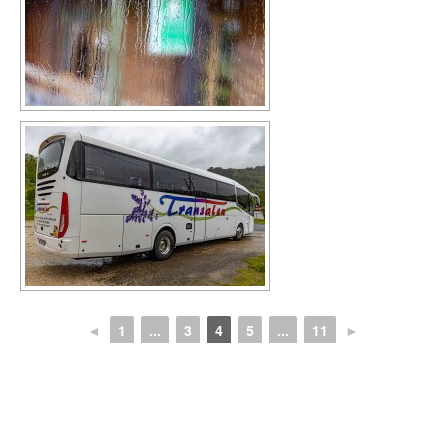
◄
1
...
3
4
5
...
11
►