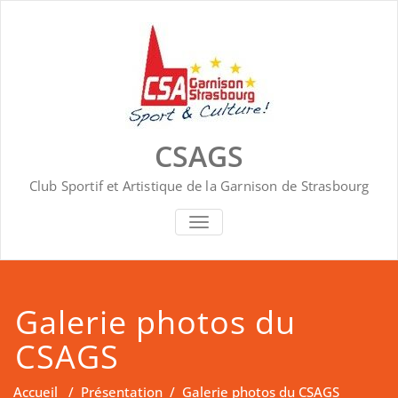
Skip
to
content
CSAGS
Club Sportif et Artistique de la Garnison de Strasbourg
AFFICHER/MASQUER LA NAVIGA
Galerie photos du
CSAGS
Accueil
/
Présentation
/
Galerie photos du CSAGS