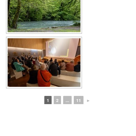
1
2
...
11
►