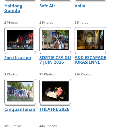
Haidong
Soft Air
Voile
Gumdo
2
Photos
2
Photos
2
Photos
Fortification
SORTIE CSA DU
A&D ESCAPADE
7 JUIN 2026
JURASIENNE
3
Photos
71
Photos
214
Photos
Cinquantenaire
THEATRE 2026
126
Photos
446
Photos