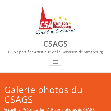
Skip
to
content
CSAGS
Club Sportif et Artistique de la Garnison de Strasbourg
AFFICHER/MASQUER LA NAVIGA
Galerie photos du
CSAGS
Accueil
/
Présentation
/
Galerie photos du CSAGS