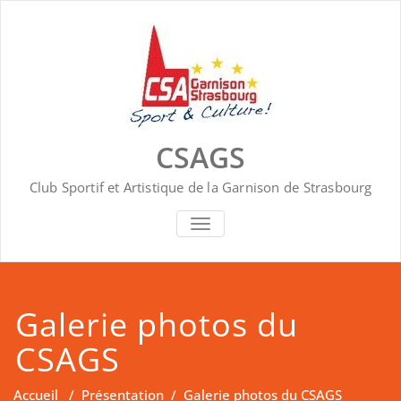
Skip
to
content
CSAGS
Club Sportif et Artistique de la Garnison de Strasbourg
AFFICHER/MASQUER LA NAVIGA
Galerie photos du
CSAGS
Accueil
/
Présentation
/
Galerie photos du CSAGS