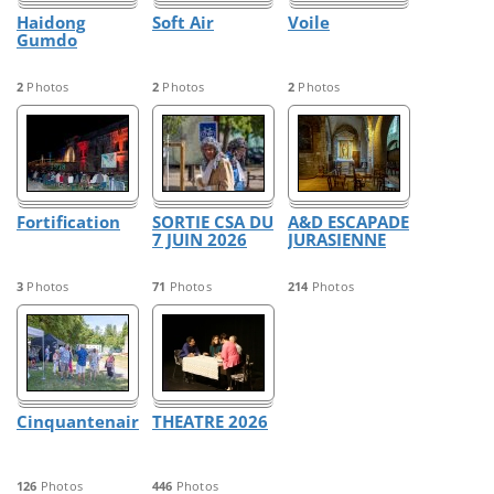
Haidong
Soft Air
Voile
Gumdo
2
Photos
2
Photos
2
Photos
Fortification
SORTIE CSA DU
A&D ESCAPADE
7 JUIN 2026
JURASIENNE
3
Photos
71
Photos
214
Photos
Cinquantenaire
THEATRE 2026
126
Photos
446
Photos