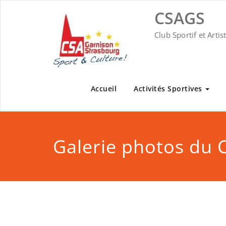
Skip
CSAGS
to
content
Club Sportif et Arti
Accueil
Activités Sportives
Galerie photos du