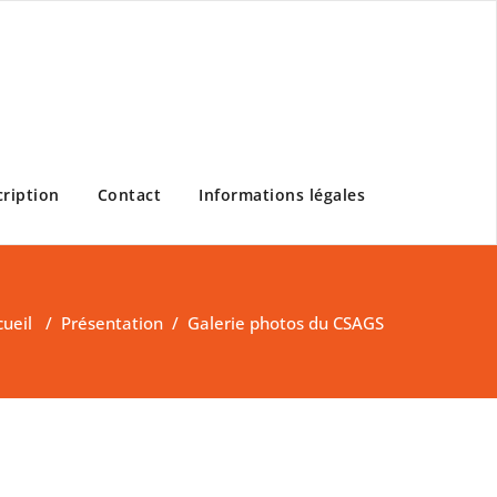
cription
Contact
Informations légales
cueil
/
Présentation
/
Galerie photos du CSAGS