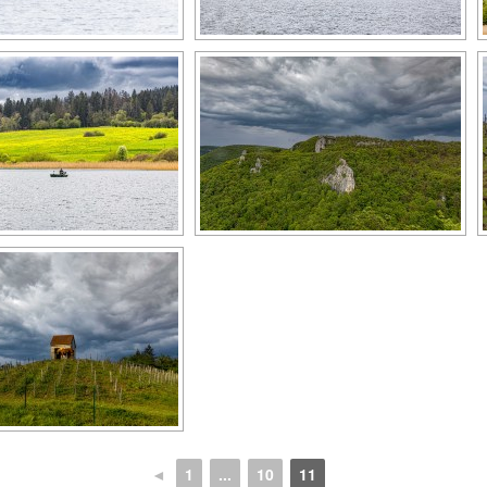
◄
1
...
10
11