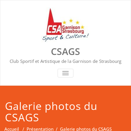
Skip
to
content
CSAGS
Club Sportif et Artistique de la Garnison de Strasbourg
AFFICHER/MASQUER LA NAVIGA
Galerie photos du
CSAGS
Accueil
/
Présentation
/
Galerie photos du CSAGS