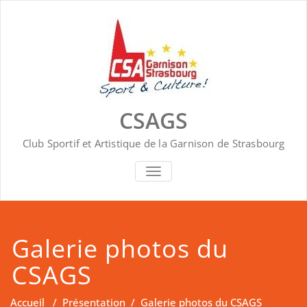
Skip
to
content
CSAGS
Club Sportif et Artistique de la Garnison de Strasbourg
AFFICHER/MASQUER LA NAVIGA
Galerie photos du
CSAGS
Accueil
/
Présentation
/
Galerie photos du CSAGS