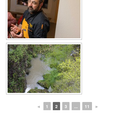
◄
1
2
3
...
11
►