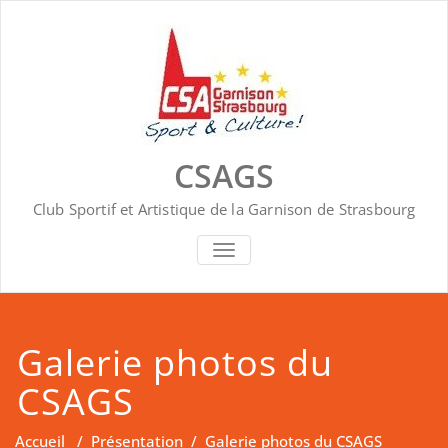
Skip
to
content
CSAGS
Club Sportif et Artistique de la Garnison de Strasbourg
AFFICHER/MASQUER LA NAVIGA
Galerie photos du
CSAGS
Accueil
/
Présentation
/
Galerie photos du CSAGS