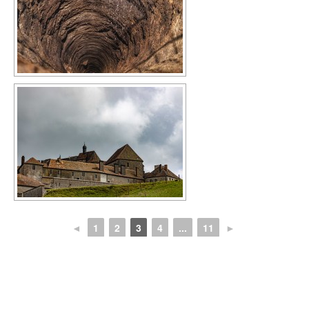
◄
1
2
3
4
...
11
►