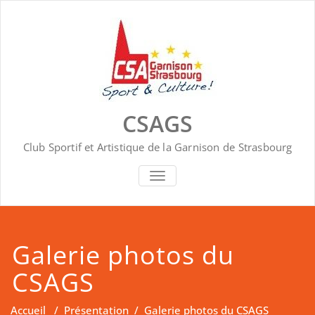
Skip
to
content
CSAGS
Club Sportif et Artistique de la Garnison de Strasbourg
AFFICHER/MASQUER LA NAVIGA
Galerie photos du
CSAGS
Accueil
/
Présentation
/
Galerie photos du CSAGS