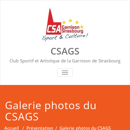
Skip
to
content
CSAGS
Club Sportif et Artistique de la Garnison de Strasbourg
AFFICHER/MASQUER LA NAVIGA
Galerie photos du
CSAGS
Accueil
/
Présentation
/
Galerie photos du CSAGS