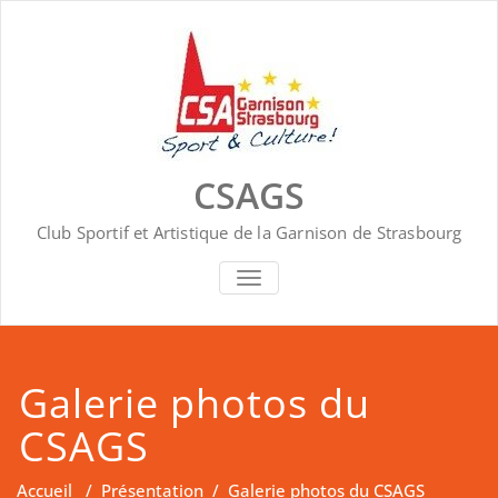
Skip
to
content
CSAGS
Club Sportif et Artistique de la Garnison de Strasbourg
AFFICHER/MASQUER LA NAVIGA
Galerie photos du
CSAGS
Accueil
/
Présentation
/
Galerie photos du CSAGS