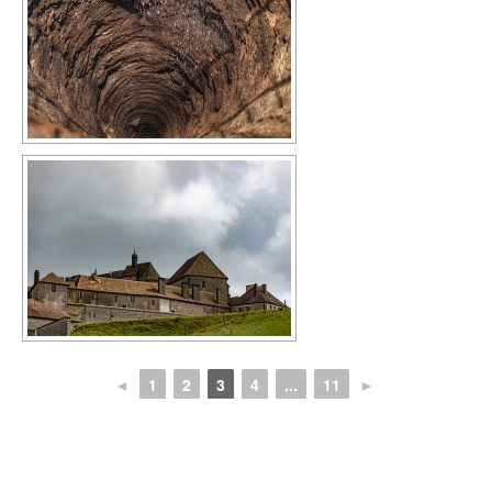
◄
1
2
3
4
...
11
►