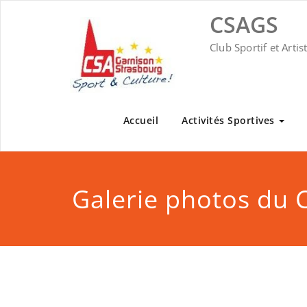
Skip
CSAGS
to
content
Club Sportif et Arti
Accueil
Activités Sportives
Galerie photos du