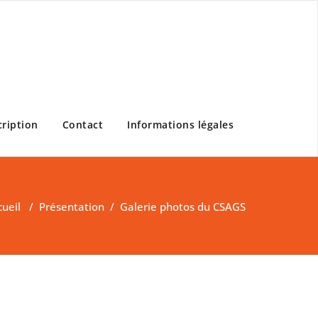
cription
Contact
Informations légales
cueil
/
Présentation
/
Galerie photos du CSAGS