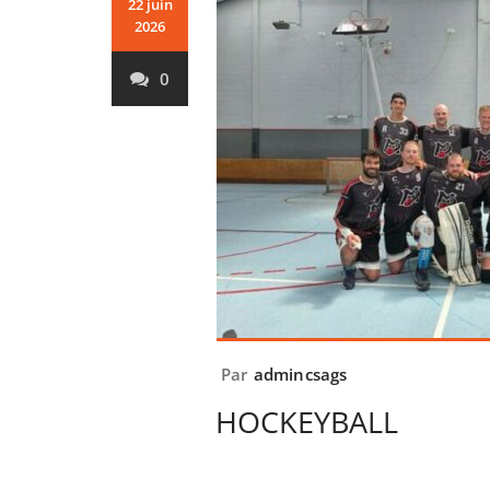
22 juin
2026
0
Par
admincsags
HOCKEYBALL